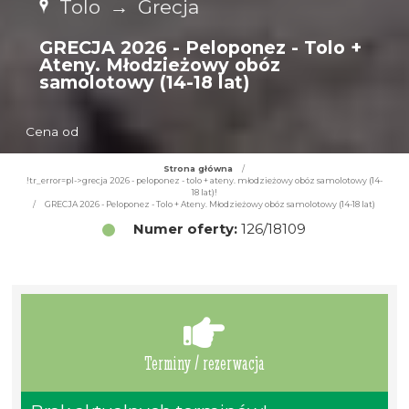
Tolo
→
Grecja
GRECJA 2026 - Peloponez - Tolo +
Ateny. Młodzieżowy obóz
samolotowy (14-18 lat)
Cena od
Strona główna
/
!tr_error=pl->grecja 2026 - peloponez - tolo + ateny. młodzieżowy obóz samolotowy (14-
18 lat)!
/
GRECJA 2026 - Peloponez - Tolo + Ateny. Młodzieżowy obóz samolotowy (14-18 lat)
Numer oferty:
126/18109
Terminy / rezerwacja