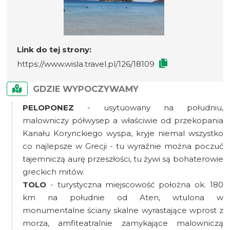
Link do tej strony:
https://www.wisla.travel.pl/126/18109
GDZIE WYPOCZYWAMY
PELOPONEZ
- usytuowany na południu,
malowniczy półwysep a właściwie od przekopania
Kanału Korynckiego wyspa, kryje niemal wszystko
co najlepsze w Grecji - tu wyraźnie można poczuć
tajemniczą aurę przeszłości, tu żywi są bohaterowie
greckich mitów.
TOLO
- turystyczna miejscowość położna ok. 180
km na południe od Aten, wtulona w
monumentalne ściany skalne wyrastające wprost z
morza, amfiteatralnie zamykające malowniczą