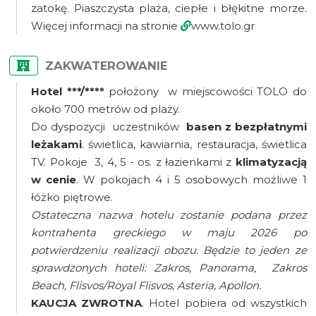
zatokę. Piaszczysta plaża, ciepłe i błękitne morze.
Więcej informacji na stronie
www.tolo.gr
ZAKWATEROWANIE
Hotel ***/****
położony w miejscowości TOLO do
około 700 metrów od plaży.
Do dyspozycji uczestników
basen z bezpłatnymi
leżakami
. świetlica, kawiarnia, restauracja, świetlica
TV. Pokoje 3, 4, 5 - os. z łazienkami z
klimatyzacją
w cenie
. W pokojach 4 i 5 osobowych możliwe 1
łóżko piętrowe.
Ostateczna nazwa hotelu zostanie podana przez
kontrahenta greckiego w maju 2026 po
potwierdzeniu realizacji obozu. Będzie to jeden ze
sprawdzonych hoteli: Zakros, Panorama, Zakros
Beach, Flisvos/Royal Flisvos, Asteria, Apollon.
KAUCJA ZWROTNA
. Hotel pobiera od wszystkich