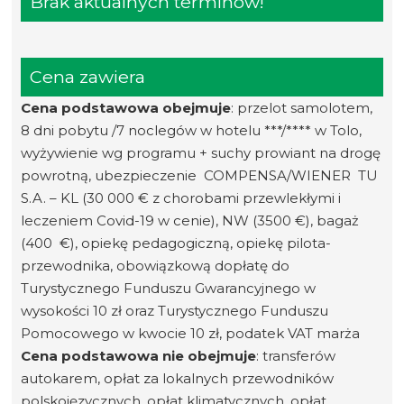
Brak aktualnych terminów!
Cena zawiera
Cena podstawowa obejmuje
: przelot samolotem,
8 dni pobytu /7 noclegów w hotelu ***/**** w Tolo,
wyżywienie wg programu + suchy prowiant na drogę
powrotną, ubezpieczenie COMPENSA/WIENER TU
S.A. – KL (30 000 € z chorobami przewlekłymi i
leczeniem Covid-19 w cenie), NW (3500 €), bagaż
(400 €), opiekę pedagogiczną, opiekę pilota-
przewodnika, obowiązkową dopłatę do
Turystycznego Funduszu Gwarancyjnego w
wysokości 10 zł oraz Turystycznego Funduszu
Pomocowego w kwocie 10 zł, podatek VAT marża
Cena podstawowa nie obejmuje
: transferów
autokarem, opłat za lokalnych przewodników
polskojęzycznych, opłat klimatycznych, opłat