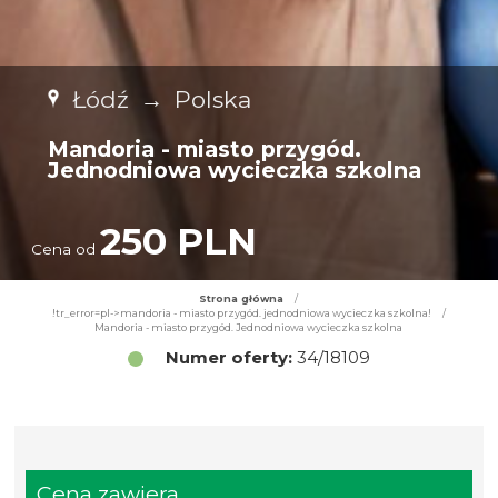
Łódź
→
Polska
Mandoria - miasto przygód.
Jednodniowa wycieczka szkolna
250 PLN
Cena od
Strona główna
/
!tr_error=pl->mandoria - miasto przygód. jednodniowa wycieczka szkolna!
/
Mandoria - miasto przygód. Jednodniowa wycieczka szkolna
Numer oferty:
34/18109
Cena zawiera