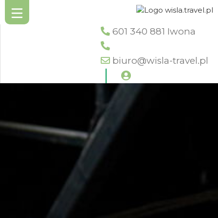
601 340 881 Iwona
biuro@wisla-travel.pl