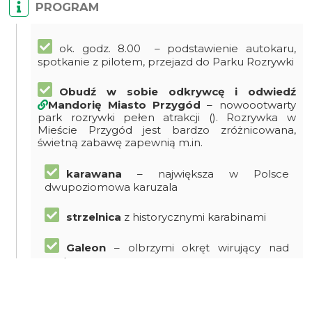
PROGRAM
ok. godz. 8.00 – podstawienie autokaru,
spotkanie z pilotem, przejazd do Parku Rozrywki
Obudź w sobie odkrywcę i odwiedź
Mandorię Miasto Przygód
– nowoootwarty
park rozrywki pełen atrakcji (). Rozrywka w
Mieście Przygód jest bardzo zróżnicowana,
świetną zabawę zapewnią m.in.
karawana
– największa w Polsce
dwupoziomowa karuzala
strzelnica
z historycznymi karabinami
Galeon
– olbrzymi okręt wirujący nad
portem
Barbakan
– olbrzymia zjeżdżalnia z 6
torami