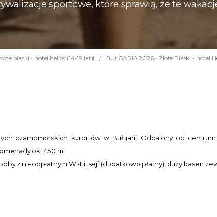
 rywalizacje sportowe, które sprawią, że te wakacj
te piaski - hotel helios (14-19 lat)!
/
BUŁGARIA 2026 - Złote Piaski - hotel Hel
anych czarnomorskich kurortów w Bułgarii. Oddalony od centrum
promenady ok. 450 m.
 lobby z nieodpłatnym Wi-Fi, sejf (dodatkowo płatny), duży basen z