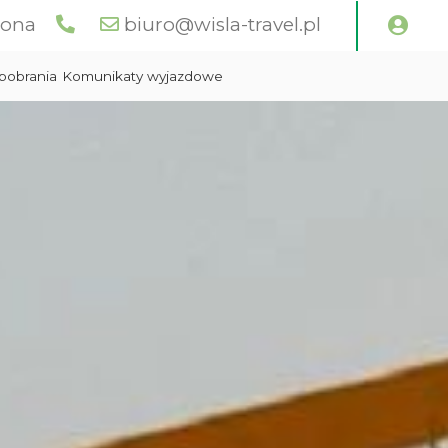
wona
biuro@wisla-travel.pl
pobrania
Komunikaty wyjazdowe
Włochy