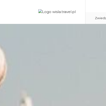
Zwied
Bułgaria
Grecja