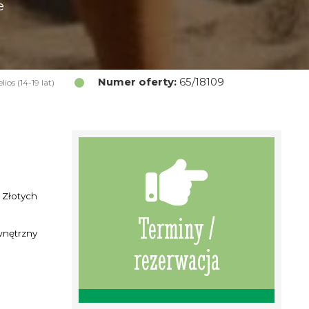
e
Numer oferty:
65/18109
ios (14-19 lat)
 Złotych
Terminy /
ewnętrzny
rezerwacja