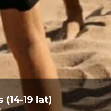
 (14-19 lat)
h