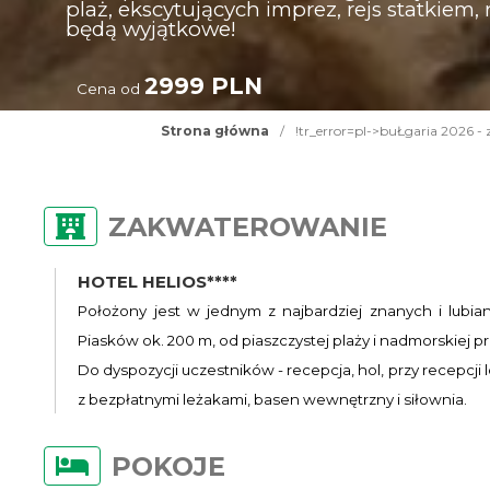
plaż, ekscytujących imprez, rejs statkiem,
będą wyjątkowe!
2999 PLN
Cena od
Strona główna
/
!tr_error=pl->buŁgaria 2026 - zło
ZAKWATEROWANIE
HOTEL HELIOS****
Położony jest w jednym z najbardziej znanych i lubi
Piasków ok. 200 m, od piaszczystej plaży i nadmorskiej 
Do dyspozycji uczestników - recepcja, hol, przy recepcji
z bezpłatnymi leżakami, basen wewnętrzny i siłownia.
POKOJE